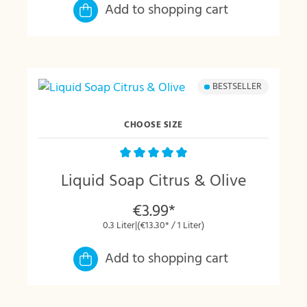
Add to shopping cart
BESTSELLER
CHOOSE SIZE
Average rating of 5 out of 5 stars
Liquid Soap Citrus & Olive
€3.99*
0.3 Liter
|
(€13.30* / 1 Liter)
Add to shopping cart