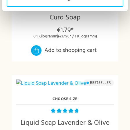
Curd Soap
€1.79*
0.1 Kilogramm
|
(€17.90* / 1 Kilogramm)
Add to shopping cart
BESTSELLER
CHOOSE SIZE
Average rating of 4.75 out of 5 stars
Liquid Soap Lavender & Olive