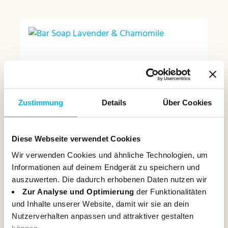
Bar Soap Lavender &
Zustimmung
Details
Über Cookies
Chamomile
€2.35*
Diese Webseite verwendet Cookies
0.1 Kilogramm
|
(€23.50* / 1 Kilogramm)
Wir verwenden Cookies und ähnliche Technologien, um
Informationen auf deinem Endgerät zu speichern und
Add to shopping cart
auszuwerten. Die dadurch erhobenen Daten nutzen wir
Zur Analyse und Optimierung
der Funktionalitäten
und Inhalte unserer Website, damit wir sie an dein
Nutzerverhalten anpassen und attraktiver gestalten