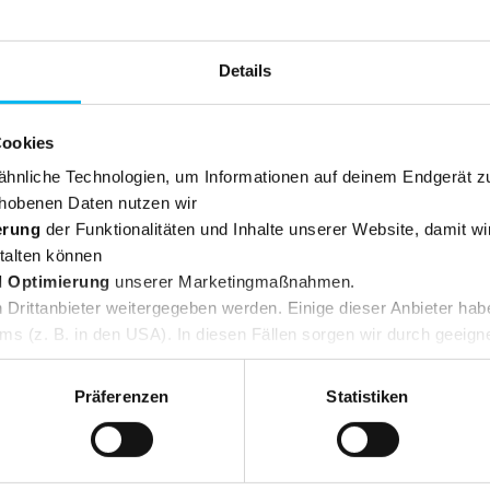
Details
Cookies
hnliche Technologien, um Informationen auf deinem Endgerät z
hobenen Daten nutzen wir
erung
der Funktionalitäten und Inhalte unserer Website, damit wi
talten können
d Optimierung
unserer Marketingmaßnahmen.
Company
Drittanbieter weitergegeben werden. Einige dieser Anbieter hab
s (z. B. in den USA). In diesen Fällen sorgen wir durch geeigne
News
Daten. Weitere Infos dazu findest du in unserer
Datenschutze
rufen. Nutze dafür den Button, den du am unteren linken Rand uns
Contact
Präferenzen
Statistiken
About us