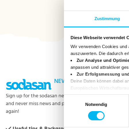
Zustimmung
Diese Webseite verwendet 
Wir verwenden Cookies und ä
auszuwerten. Die dadurch er
Zur Analyse und Optimi
anpassen und attraktiver ges
Zur Erfolgsmessung un
NEWSLETTER
Service
Deine Daten können dabei an 
Europäischen Wirtschaftsraum
Sign up for the sodasan newsletter
My account
angemessenen Schutz deiner 
Einwilligungsauswahl
Einwilligung jederzeit wider
and never miss news and promotions
Complaints
Notwendig
again!
Useful tips & Backgrounds