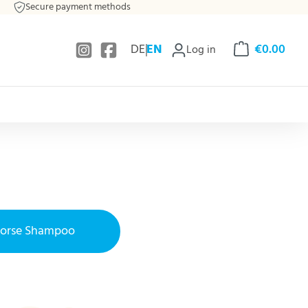
Secure payment methods
DE
EN
€0.00
Log in
Shopping cart c
orse Shampoo