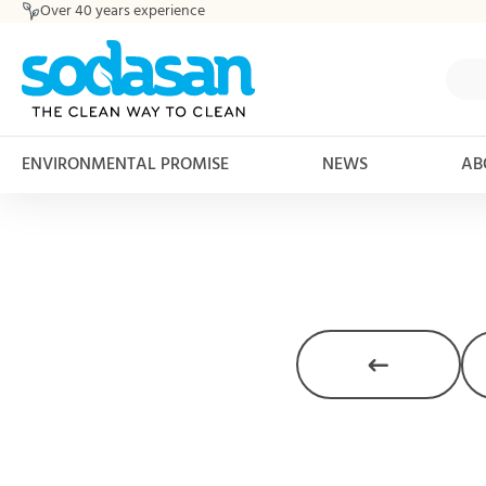
Over 40 years experience
ip to main content
Skip to search
Skip to main navigation
ENVIRONMENTAL PROMISE
NEWS
AB