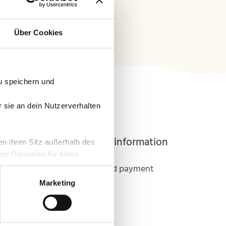
Über Cookies
u speichern und
r sie an dein Nutzerverhalten
Customer information
en ihren Sitz außerhalb des
te Garantien für einen
Shipping and payment
rklärung
. Du kannst deine
erer Website findest.
Marketing