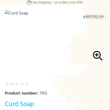
Free shipping – on orders over €70!
Skip to main content
Skip image gallery
BESTSELLER
Product number:
7912
Curd Soap