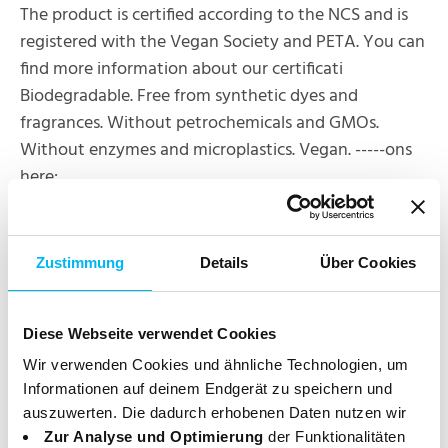
The product is certified according to the NCS and is
registered with the Vegan Society and PETA. You can
find more information about our certificati
Biodegradable. Free from synthetic dyes and
fragrances. Without petrochemicals and GMOs.
Without enzymes and microplastics. Vegan. -----ons
here:
Zustimmung
Details
Über Cookies
Diese Webseite verwendet Cookies
Clean Content
Wir verwenden Cookies und ähnliche Technologien, um
Informationen auf deinem Endgerät zu speichern und
Made in our East Frisian eco-friendly plant. Climate-
auszuwerten. Die dadurch erhobenen Daten nutzen wir
neutral facility 100% renewable energy.
Zur Analyse und Optimierung
der Funktionalitäten