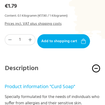
Regular price:
€1.79
Content:
0.1 Kilogramm
(€17.90 / 1 Kilogramm)
Prices incl. VAT plus shipping costs
Product Quantity: Enter the desired amount or 
Add to shopping cart
Description
Product information "Curd Soap"
Specially formulated for the needs of individuals who
suffer from allergies and their sensitive skin.