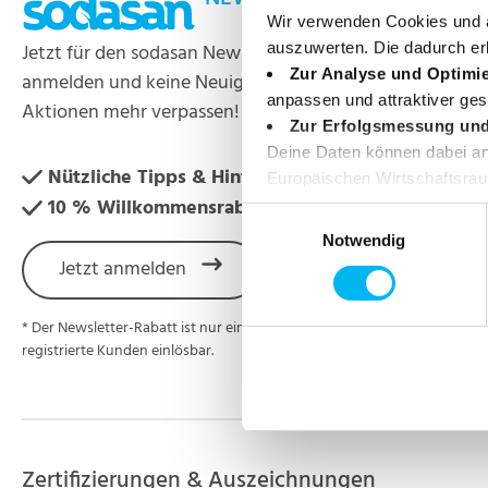
Wir verwenden Cookies und ä
Jetzt für den sodasan Newsletter
auszuwerten. Die dadurch er
Mein Konto
Zur Analyse und Optimi
anmelden und keine Neuigkeiten und
Reklamatio
anpassen und attraktiver ges
Aktionen mehr verpassen!
Zur Erfolgsmessung un
Deine Daten können dabei an 
Nützliche Tipps & Hintergründe
Europäischen Wirtschaftsraum
10 % Willkommensrabatt*
angemessenen Schutz deiner 
Einwilligungsauswahl
Einwilligung jederzeit wider
Notwendig
Jetzt anmelden
* Der Newsletter-Rabatt ist nur einmalig für
registrierte Kunden einlösbar.
Zertifizierungen & Auszeichnungen