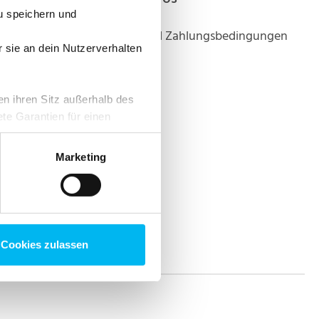
u speichern und
Versand und Zahlungsbedingungen
r sie an dein Nutzerverhalten
en ihren Sitz außerhalb des
te Garantien für einen
rklärung
. Du kannst deine
erer Website findest.
Marketing
Cookies zulassen