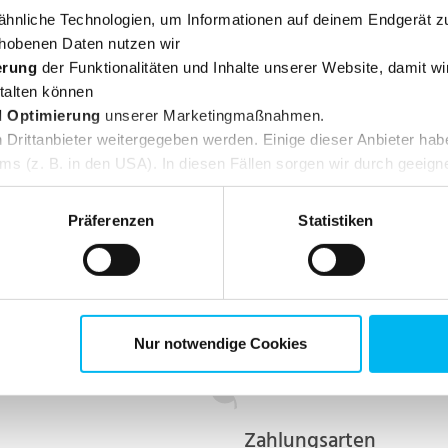
hnliche Technologien, um Informationen auf deinem Endgerät z
hobenen Daten nutzen wir
News
erung
der Funktionalitäten und Inhalte unserer Website, damit wi
n
Kontakt
talten können
Über uns
d Optimierung
unserer Marketingmaßnahmen.
Drittanbieter weitergegeben werden. Einige dieser Anbieter hab
s (z. B. in den USA). In diesen Fällen sorgen wir durch geeigne
Daten. Weitere Infos dazu findest du in unserer
Datenschutze
rufen. Nutze dafür den Button, den du am unteren linken Rand uns
Präferenzen
Statistiken
Nur notwendige Cookies
Zahlungsarten