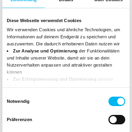
Diese Webseite verwendet Cookies
Wir verwenden Cookies und ähnliche Technologien, um
Clean Content
Informationen auf deinem Endgerät zu speichern und
auszuwerten. Die dadurch erhobenen Daten nutzen wir
Biodegradable. Free from synthetic dyes and
Zur Analyse und Optimierung
der Funktionalitäten
fragrances. Without petrochemicals and GMOs.
und Inhalte unserer Website, damit wir sie an dein
Without enzymes and microplastics. Vegan.
Nutzerverhalten anpassen und attraktiver gestalten
können
Zur Erfolgsmessung und Optimierung
unserer
Clean Production
Marketingmaßnahmen.
Made in our East Frisian eco-friendly plant. Climate-
Deine Daten können dabei an Drittanbieter weitergegeben
Einwilligungsauswahl
werden. Einige dieser Anbieter haben ihren Sitz
neutral facility 100% renewable energy.
Notwendig
außerhalb des Europäischen Wirtschaftsraums (z. B. in
den USA). In diesen Fällen sorgen wir durch geeignete
Clean Packaging
Präferenzen
Garantien für einen angemessenen Schutz deiner Daten.
Weitere Infos dazu findest du in unserer
Box made from recycled paper. Recyclable.