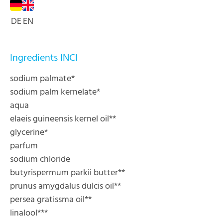
DE
EN
Ingredients INCI
sodium palmate*
sodium palm kernelate*
aqua
elaeis guineensis kernel oil**
glycerine*
parfum
sodium chloride
butyrispermum parkii butter**
prunus amygdalus dulcis oil**
persea gratissma oil**
linalool***