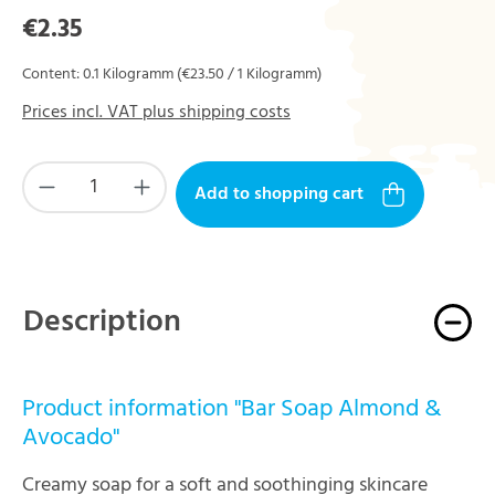
Regular price:
€2.35
Content:
0.1 Kilogramm
(€23.50 / 1 Kilogramm)
Prices incl. VAT plus shipping costs
Product Quantity: Enter the desired amount or 
Add to shopping cart
Description
Product information "Bar Soap Almond &
Avocado"
Creamy soap for a soft and soothinging skincare