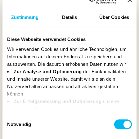
Zustimmung
Details
Über Cookies
Kennenlern-Set
Diese Webseite verwendet Cookies
€24.99*
Wir verwenden Cookies und ähnliche Technologien, um
Informationen auf deinem Endgerät zu speichern und
Add to shopping cart
auszuwerten. Die dadurch erhobenen Daten nutzen wir
Zur Analyse und Optimierung
der Funktionalitäten
und Inhalte unserer Website, damit wir sie an dein
Nutzerverhalten anpassen und attraktiver gestalten
können
Zur Erfolgsmessung und Optimierung
unserer
Marketingmaßnahmen.
Deine Daten können dabei an Drittanbieter weitergegeben
Einwilligungsauswahl
werden. Einige dieser Anbieter haben ihren Sitz
Notwendig
außerhalb des Europäischen Wirtschaftsraums (z. B. in
den USA). In diesen Fällen sorgen wir durch geeignete