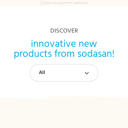
Secure payment methods
Skip to main content
DISCOVER
innovative new
products from sodasan!
All