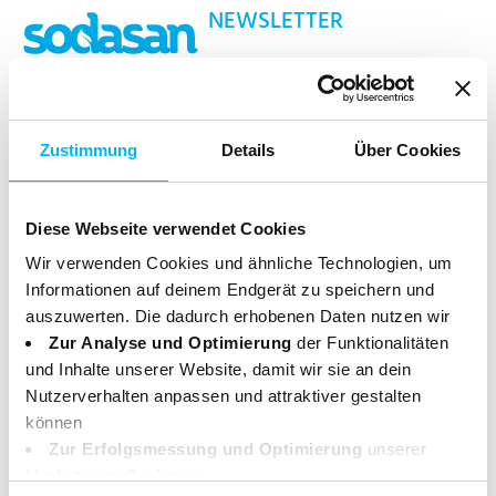
NEWSLETTER
Jetzt für den sodasan Newsletter anmelden und
keine Neuigkeiten und Aktionen mehr verpassen!
Zustimmung
Details
Über Cookies
Nützliche Tipps & Hintergründe
10 % Willkommensrabatt*
Diese Webseite verwendet Cookies
Jetzt anmelden
Wir verwenden Cookies und ähnliche Technologien, um
Informationen auf deinem Endgerät zu speichern und
* Der Newsletter-Rabatt ist nur einmalig für registrierte Kunden
auszuwerten. Die dadurch erhobenen Daten nutzen wir
einlösbar.
Zur Analyse und Optimierung
der Funktionalitäten
und Inhalte unserer Website, damit wir sie an dein
Nutzerverhalten anpassen und attraktiver gestalten
können
Service
Zur Erfolgsmessung und Optimierung
unserer
Marketingmaßnahmen.
Unternehmen