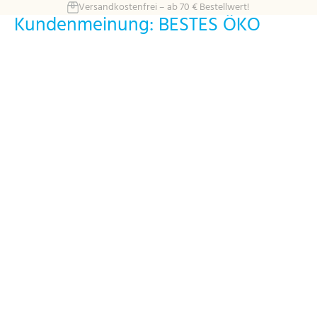
Versandkostenfrei – ab 70 € Bestellwert!
Zum Hauptinhalt springen
Kundenmeinung: BESTES ÖKO