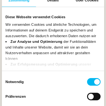
Zustimmung
Details
Über Cookies
Diese Webseite verwendet Cookies
BESTSELLER
Wir verwenden Cookies und ähnliche Technologien, um
Informationen auf deinem Endgerät zu speichern und
auszuwerten. Die dadurch erhobenen Daten nutzen wir
Zur Analyse und Optimierung
der Funktionalitäten
und Inhalte unserer Website, damit wir sie an dein
Kernseife
Nutzerverhalten anpassen und attraktiver gestalten
können
1,79 €*
Zur Erfolgsmessung und Optimierung
unserer
0.1 Kilogramm
|
(17,90 €* / 1 Kilogramm)
Marketingmaßnahmen.
Deine Daten können dabei an Drittanbieter weitergegeben
In den Warenkorb
Einwilligungsauswahl
werden. Einige dieser Anbieter haben ihren Sitz
Notwendig
außerhalb des Europäischen Wirtschaftsraums (z. B. in
den USA). In diesen Fällen sorgen wir durch geeignete
Präferenzen
Garantien für einen angemessenen Schutz deiner Daten.
Weitere Infos dazu findest du in unserer