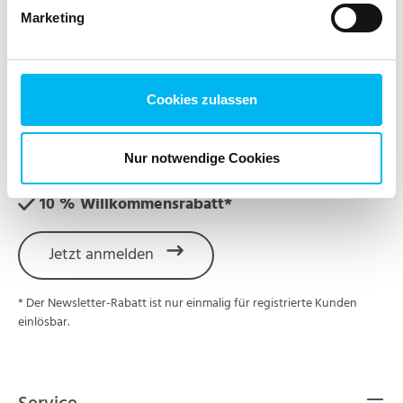
Marketing
NEWSLETTER
Jetzt für den sodasan Newsletter anmelden und
Cookies zulassen
keine Neuigkeiten und Aktionen mehr verpassen!
Nur notwendige Cookies
Nützliche Tipps & Hintergründe
10 % Willkommensrabatt*
Jetzt anmelden
* Der Newsletter-Rabatt ist nur einmalig für registrierte Kunden
einlösbar.