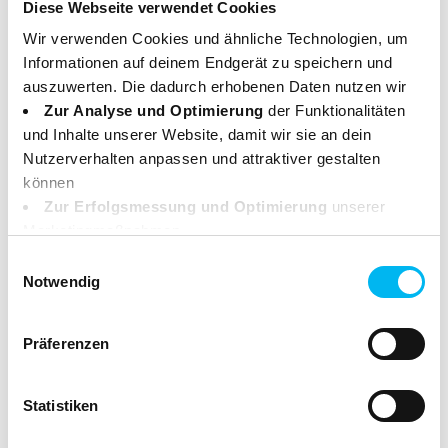
Diese Webseite verwendet Cookies
Wir verwenden Cookies und ähnliche Technologien, um
Informationen auf deinem Endgerät zu speichern und
auszuwerten. Die dadurch erhobenen Daten nutzen wir
Zur Analyse und Optimierung
der Funktionalitäten
und Inhalte unserer Website, damit wir sie an dein
Nutzerverhalten anpassen und attraktiver gestalten
können
Zur Erfolgsmessung und Optimierung
unserer
Marketingmaßnahmen.
Deine Daten können dabei an Drittanbieter weitergegeben
Einwilligungsauswahl
werden. Einige dieser Anbieter haben ihren Sitz
Notwendig
außerhalb des Europäischen Wirtschaftsraums (z. B. in
den USA). In diesen Fällen sorgen wir durch geeignete
Präferenzen
Garantien für einen angemessenen Schutz deiner Daten.
Weitere Infos dazu findest du in unserer
Datenschutzerklärung
. Du kannst deine Einwilligung
Statistiken
jederzeit widerrufen. Nutze dafür den Button, den du am
unteren linken Rand unserer Website findest.