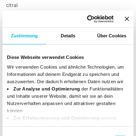
citral
eucalyptus globulus oil
citronellol
vanillin**
Zustimmung
Details
Über Cookies
Eugenol
*Hergestellt mit Bio-Inhaltsstoffen
Diese Webseite verwendet Cookies
**Bestandteil ätherischer Öle
Wir verwenden Cookies und ähnliche Technologien, um
Enthält Linalool. Kann allergische Reaktionen
Informationen auf deinem Endgerät zu speichern und
hervorrufen."
auszuwerten. Die dadurch erhobenen Daten nutzen wir
Zur Analyse und Optimierung
der Funktionalitäten
und Inhalte unserer Website, damit wir sie an dein
Zertifikate
Nutzerverhalten anpassen und attraktiver gestalten
können
Das Produkt ist zertifiziert nach den Richtlinien von
Zur Erfolgsmessung und Optimierung
unserer
NCP und ist bei der Vegan Society sowie PETA
Marketingmaßnahmen.
registriert. Weitere Informationen zu den
Deine Daten können dabei an Drittanbieter weitergegeben
Einwilligungsauswahl