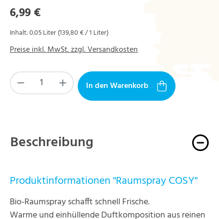
Regulärer Preis:
6,99 €
Inhalt:
0.05 Liter
(139,80 € / 1 Liter)
Preise inkl. MwSt. zzgl. Versandkosten
Produkt Anzahl: Gib den gewünschten Wert ein
In den Warenkorb
Beschreibung
Produktinformationen "Raumspray COSY"
Bio-Raumspray schafft schnell Frische.
Warme und einhüllende Duftkomposition aus reinen