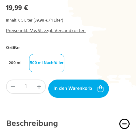
Regulärer Preis:
19,99 €
Inhalt:
0.5 Liter
(39,98 € / 1 Liter)
Preise inkl. MwSt. zzgl. Versandkosten
auswählen
Größe
200 ml
500 ml Nachfüller
Produkt Anzahl: Gib den gewünschten Wert ein
In den Warenkorb
Beschreibung