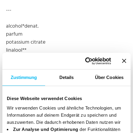
---
alcohol*denat.
parfum
potassium citrate
linalool**
citrus aurantium peel oil**
limonene**
linalyl acetate**
Zustimmung
Details
Über Cookies
lavandula oil**
pogostemon cablin oil**
geraniol**
Diese Webseite verwendet Cookies
citral**
Wir verwenden Cookies und ähnliche Technologien, um
eucalyptus globulus oil**
Informationen auf deinem Endgerät zu speichern und
citronellol**
auszuwerten. Die dadurch erhobenen Daten nutzen wir
vanillin**
Zur Analyse und Optimierung
der Funktionalitäten