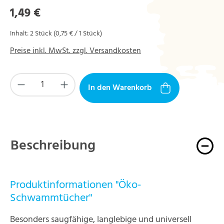
Regulärer Preis:
1,49 €
Inhalt:
2 Stück
(0,75 € / 1 Stück)
Preise inkl. MwSt. zzgl. Versandkosten
Produkt Anzahl: Gib den gewünschten Wert ein
In den Warenkorb
Beschreibung
Produktinformationen "Öko-
Schwammtücher"
Besonders saugfähige, langlebige und universell