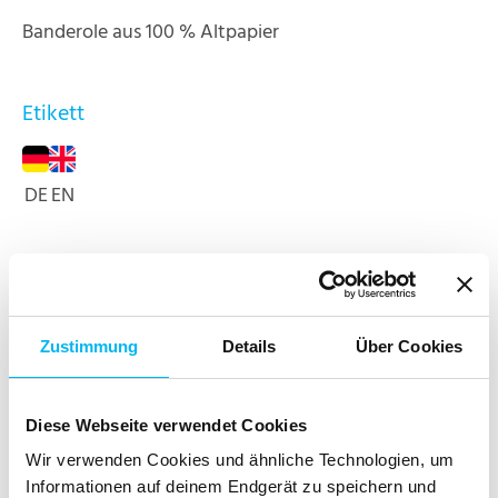
Banderole aus 100 % Altpapier
Etikett
DE
EN
Bewertungen
Zustimmung
Details
Über Cookies
NEWSLETTER
Diese Webseite verwendet Cookies
Jetzt für den sodasan Newsletter anmelden und
Wir verwenden Cookies und ähnliche Technologien, um
keine Neuigkeiten und Aktionen mehr verpassen!
Informationen auf deinem Endgerät zu speichern und