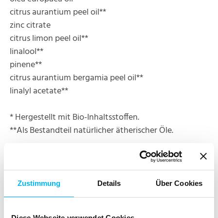
citrus aurantium peel oil**
zinc citrate
citrus limon peel oil**
linalool**
pinene**
citrus aurantium bergamia peel oil**
linalyl acetate**
* Hergestellt mit Bio-Inhaltsstoffen.
**Als Bestandteil natürlicher ätherischer Öle.
Weiterführende Informationen zur INCI finden Sie
unter www.haut.de/service/inci
Zustimmung
Details
Über Cookies
pH-Wert: 9,4 – 10,2
Diese Webseite verwendet Cookies