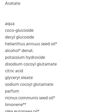
Acetate
aqua
coco-glucoside
decyl glucoside
helianthus annuus seed oil*
alcohol* denat.
potassium hydroxide
disodium cocoyl glutamate
citric acid
glyceryl oleate
sodium cocoyl glutamate
parfum
ricinus communis seed oil*
limonene**
olea europaea oil*