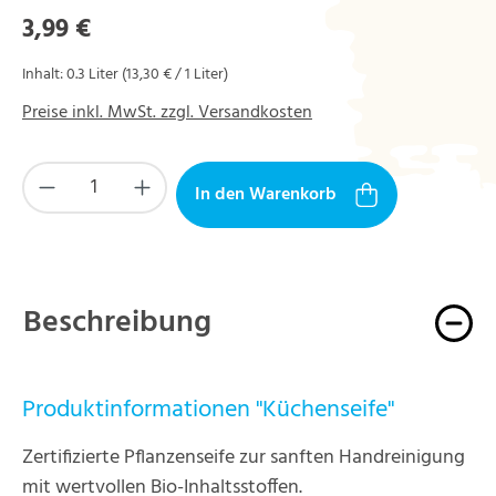
Regulärer Preis:
3,99 €
Inhalt:
0.3 Liter
(13,30 € / 1 Liter)
Preise inkl. MwSt. zzgl. Versandkosten
Produkt Anzahl: Gib den gewünschten Wert ein
In den Warenkorb
Beschreibung
Produktinformationen "Küchenseife"
Zertifizierte Pflanzenseife zur sanften Handreinigung
mit wertvollen Bio-Inhaltsstoffen.