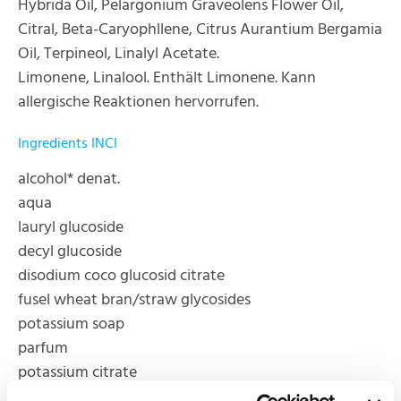
Hybrida Oil, Pelargonium Graveolens Flower Oil,
Citral, Beta-Caryophllene, Citrus Aurantium Bergamia
Oil, Terpineol, Linalyl Acetate.
Limonene, Linalool. Enthält Limonene. Kann
allergische Reaktionen hervorrufen.
Ingredients INCI
alcohol* denat.
aqua
lauryl glucoside
decyl glucoside
disodium coco glucosid citrate
fusel wheat bran/straw glycosides
potassium soap
parfum
potassium citrate
glycery oleate