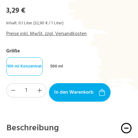
Regulärer Preis:
3,29 €
Inhalt:
0.1 Liter
(32,90 € / 1 Liter)
Preise inkl. MwSt. zzgl. Versandkosten
auswählen
Größe
100 ml Konzentrat
500 ml
Produkt Anzahl: Gib den gewünschten Wert ein
In den Warenkorb
Beschreibung