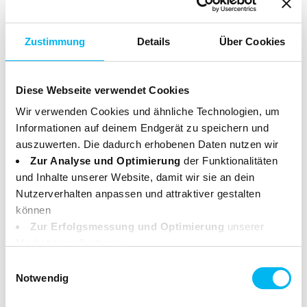
limonene
citrus aurantium peel oil
Zustimmung
Details
Über Cookies
citrus limon peel oil
linaloopinene
lavandula hybrida oil
Diese Webseite verwendet Cookies
pelargonium graveolens flower oil
Wir verwenden Cookies und ähnliche Technologien, um
citral
Informationen auf deinem Endgerät zu speichern und
beta-caryophyllene
auszuwerten. Die dadurch erhobenen Daten nutzen wir
citrus aurantium bergamia oil
Zur Analyse und Optimierung
der Funktionalitäten
und Inhalte unserer Website, damit wir sie an dein
terpineol
Nutzerverhalten anpassen und attraktiver gestalten
linalyl acetate
können
Zur Erfolgsmessung und Optimierung
unserer
Marketingmaßnahmen.
Deine Daten können dabei an Drittanbieter weitergegeben
Einwilligungsauswahl
* Hergestellt mit Bio-Inhaltsstoffen.
werden. Einige dieser Anbieter haben ihren Sitz
Notwendig
Enthält Limonen. Kann allergische Reaktionen
außerhalb des Europäischen Wirtschaftsraums (z. B. in