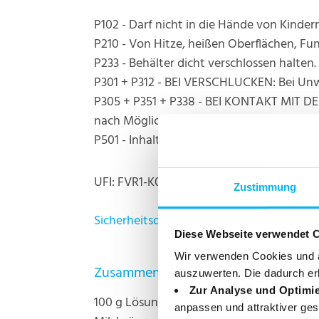
P102 - Darf nicht in die Hände von Kinder
P210 - Von Hitze, heißen Oberflächen, F
P233 - Behälter dicht verschlossen halten.
P301 + P312 - BEI VERSCHLUCKEN: Bei U
P305 + P351 + P338 - BEI KONTAKT MIT D
nach Möglichkeit entfernen. Weiter spüle
P501 - Inhalt / Behälter gemäß lokalen/r
UFI: FVR1-K0TP-X00M-HRV3
Zustimmung
Sicherheitsdatenblatt
Diese Webseite verwendet 
Wir verwenden Cookies und ä
Zusammensetzung
auszuwerten. Die dadurch er
Zur Analyse und Optimi
100 g Lösung enthalten: Wirkstoff: 72,3 g 
anpassen und attraktiver ges