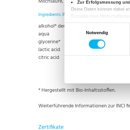
Milchsäure, 0,5 g Zitronensäure, 25,7 g W
Zur Erfolgsmessung un
Deine Daten können dabei an 
Ingredients INCI
Europäischen Wirtschaftsraum
angemessenen Schutz deiner 
alkohol* denat.
Einwilligungsauswahl
Einwilligung jederzeit wider
aqua
Notwendig
glycerine*
lactic acid
citric acid
* Hergestellt mit Bio-Inhaltsstoffen.
Weiterführende Informationen zur INCI fi
Zertifikate