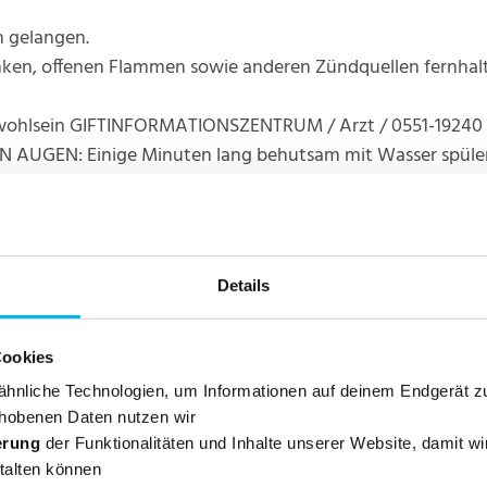
n gelangen.
unken, offenen Flammen sowie anderen Zündquellen fernhalt
nwohlsein GIFTINFORMATIONSZENTRUM / Arzt / 0551-19240 
EN AUGEN: Einige Minuten lang behutsam mit Wasser spülen
n.
egionalen Vorschriften der Entsorgung zuführen.
Details
Cookies
hnliche Technologien, um Informationen auf deinem Endgerät z
hobenen Daten nutzen wir
erung
der Funktionalitäten und Inhalte unserer Website, damit wi
Alkohol 96 % (Ethanol; unter anderem: Bio-Alkohol), sonstig
talten können