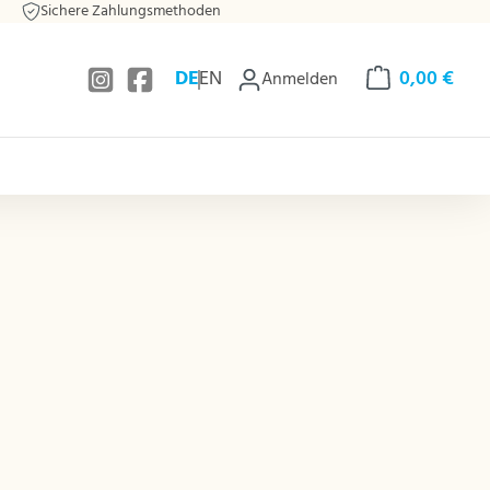
Sichere Zahlungsmethoden
DE
EN
0,00 €
Anmelden
Warenkorb enthä