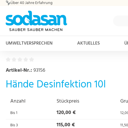
Über 40 Jahre Erfahrung
m Hauptinhalt springen
Zur Suche springen
Zur Hauptnavigation springen
UMWELTVERSPRECHEN
AKTUELLES
Ü
Artikel-Nr.:
93156
Hände Desinfektion 10l
Anzahl
Stückpreis
Gru
120,00 €
Bis
1
12,00
115,00 €
Bis
3
11,50