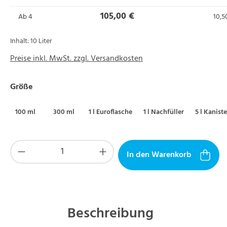
105,00 €
Ab
4
10,50
Inhalt:
10 Liter
Preise inkl. MwSt. zzgl. Versandkosten
auswählen
Größe
100 ml
300 ml
1 l Euroflasche
1 l Nachfüller
5 l Kaniste
Produkt Anzahl: Gib den gewünschten Wer
In den Warenkorb
Beschreibung