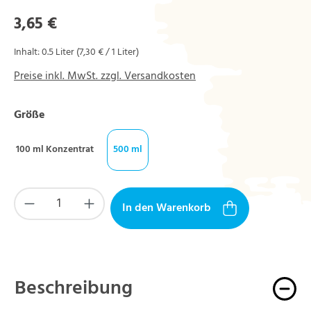
Regulärer Preis:
3,65 €
Inhalt:
0.5 Liter
(7,30 € / 1 Liter)
Preise inkl. MwSt. zzgl. Versandkosten
auswählen
Größe
100 ml Konzentrat
500 ml
Produkt Anzahl: Gib den gewünschten Wert ein
In den Warenkorb
Beschreibung