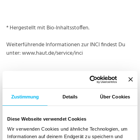
* Hergestellt mit Bio-Inhaltsstoffen.
Weiterführende Informationen zur INCI findest Du
unter: www.haut.de/service/inci
Zertifikate
Das Produkt ist zertifiziert nach den Richtlinien von
NCP und ist bei der Vegan Society sowie PETA
Zustimmung
Details
Über Cookies
registriert. Weitere Informationen zu den
Zertifizierungen findest Du hier:
Diese Webseite verwendet Cookies
Wir verwenden Cookies und ähnliche Technologien, um
Informationen auf deinem Endgerät zu speichern und