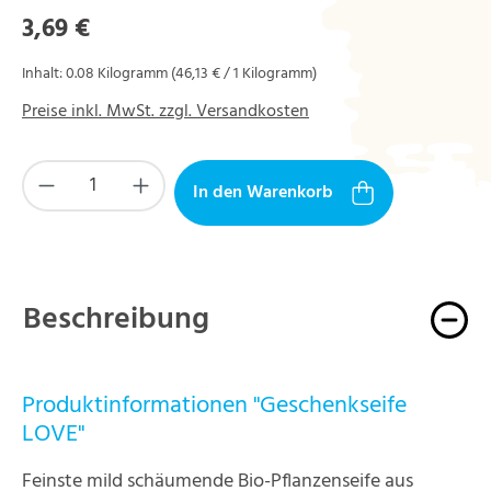
Regulärer Preis:
3,69 €
Inhalt:
0.08 Kilogramm
(46,13 € / 1 Kilogramm)
Preise inkl. MwSt. zzgl. Versandkosten
Produkt Anzahl: Gib den gewünschten Wert ein
In den Warenkorb
Beschreibung
Produktinformationen "Geschenkseife
LOVE"
Feinste mild schäumende Bio-Pflanzenseife aus