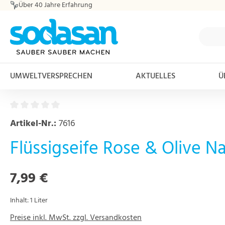
Über 40 Jahre Erfahrung
m Hauptinhalt springen
Zur Suche springen
Zur Hauptnavigation springen
UMWELTVERSPRECHEN
AKTUELLES
Ü
Artikel-Nr.:
7616
Flüssigseife Rose & Olive Na
Regulärer Preis:
7,99 €
Inhalt:
1 Liter
Preise inkl. MwSt. zzgl. Versandkosten