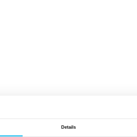
le.
onen hervorrufen
Details