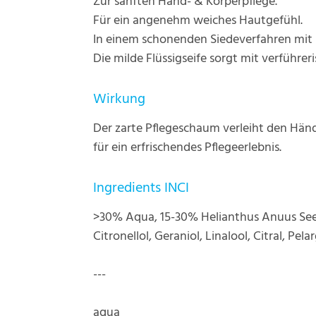
Zur sanften Hand- & Körperpflege.
Für ein angenehm weiches Hautgefühl.
In einem schonenden Siedeverfahren mit B
Die milde Flüssigseife sorgt mit verführer
Wirkung
Der zarte Pflegeschaum verleiht den Händ
für ein erfrischendes Pflegeerlebnis.
Ingredients INCI
>30% Aqua, 15-30% Helianthus Anuus Seed 
Citronellol, Geraniol, Linalool, Citral, Pe
---
aqua