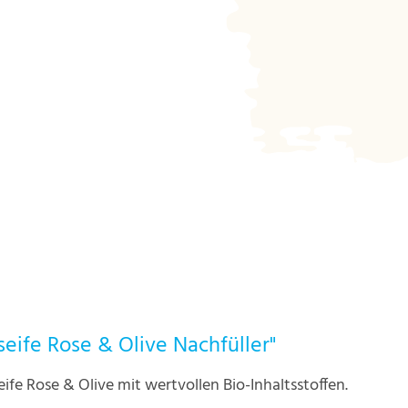
t ein oder benutze die Schaltflächen um d
eife Rose & Olive Nachfüller"
eife Rose & Olive mit wertvollen Bio-Inhaltsstoffen.