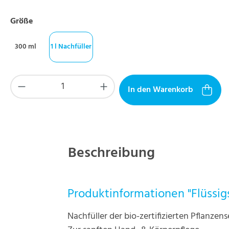
auswählen
Größe
300 ml
1 l Nachfüller
Produkt Anzahl: Gib den gewünschten Wer
In den Warenkorb
Beschreibung
Produktinformationen "Flüssigs
Nachfüller der bio-zertifizierten Pflanzens