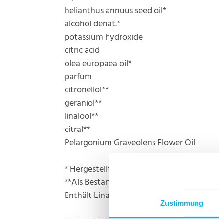
helianthus annuus seed oil*
alcohol denat.*
potassium hydroxide
citric acid
olea europaea oil*
parfum
citronellol**
geraniol**
linalool**
citral**
Pelargonium Graveolens Flower Oil
* Hergestellt mit Bio-Inhaltsstoffen.
**Als Bestandteil natürlicher ätherischer Ö
Enthält Linalool. Kann allergische Reakti
Zustimmung