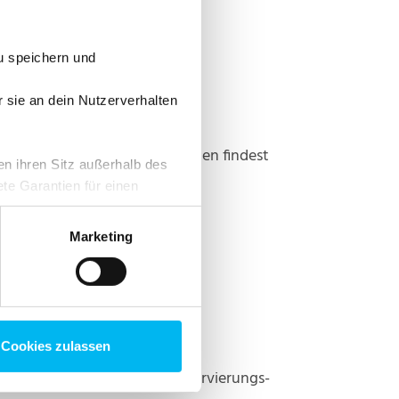
u speichern und
r sie an dein Nutzerverhalten
mationen zu den Zertifizierungen findest
en ihren Sitz außerhalb des
te Garantien für einen
rklärung
. Du kannst deine
erer Website findest.
Marketing
Cookies zulassen
von synthetischen Farb-, Konservierungs-