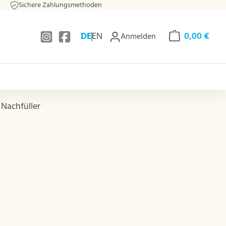
Sichere Zahlungsmethoden
DE
EN
0,00 €
Anmelden
Warenkorb enthä