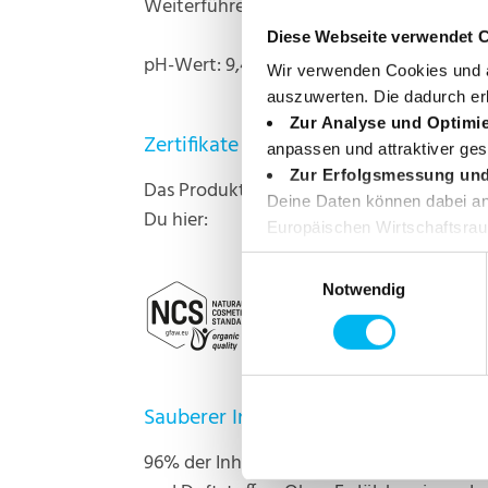
Weiterführende Informationen zur INCI fi
Diese Webseite verwendet 
pH-Wert: 9,4 – 10,2
Wir verwenden Cookies und ä
auszuwerten. Die dadurch er
Zur Analyse und Optimi
Zertifikate
anpassen und attraktiver ges
Zur Erfolgsmessung un
Das Produkt ist zertifiziert nach NCS sow
Deine Daten können dabei an 
Du hier:
Europäischen Wirtschaftsraum
angemessenen Schutz deiner 
Einwilligungsauswahl
Einwilligung jederzeit wider
Notwendig
Sauberer Inhalt
96% der Inhaltsstoffe landwirtschaftliche