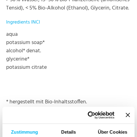
Tensid), < 5% Bio-Alkohol (Ethanol), Glycerin, Citrate.
Ingredients INCI
aqua
potassium soap*
alcohol* denat.
glycerine*
potassium citrate
* hergestellt mit Bio-Inhaltsstoffen.
Weiterführende Informationen zur INCI findest Du
unter: www.haut.de/service/inci
Zustimmung
Details
Über Cookies