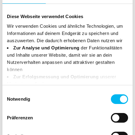
Zertifikate
Diese Webseite verwendet Cookies
Das Produkt ist zertifiziert nach den Richtlinien von
Wir verwenden Cookies und ähnliche Technologien, um
NCP und ist bei der Vegan Society sowie PETA
Informationen auf deinem Endgerät zu speichern und
registriert. Weitere Informationen zu den
auszuwerten. Die dadurch erhobenen Daten nutzen wir
Zertifizierungen findest Du hier:
Zur Analyse und Optimierung
der Funktionalitäten
und Inhalte unserer Website, damit wir sie an dein
Nutzerverhalten anpassen und attraktiver gestalten
können
Zur Erfolgsmessung und Optimierung
unserer
Marketingmaßnahmen.
Deine Daten können dabei an Drittanbieter weitergegeben
Einwilligungsauswahl
werden. Einige dieser Anbieter haben ihren Sitz
Notwendig
Sauberer Inhalt
außerhalb des Europäischen Wirtschaftsraums (z. B. in
den USA). In diesen Fällen sorgen wir durch geeignete
20% der Inhaltsstoffe sind aus Bio-Anbau Vollständig
Präferenzen
Garantien für einen angemessenen Schutz deiner Daten.
biologisch abbaubar. Frei von synthetischen Farb-,
Weitere Infos dazu findest du in unserer
Konservierungs- und Duftstoffen. Ohne Erdölchemie
Datenschutzerklärung
. Du kannst deine Einwilligung