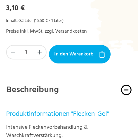
Regulärer Preis:
3,10 €
Inhalt:
0.2 Liter
(15,50 € / 1 Liter)
Preise inkl. MwSt. zzgl. Versandkosten
Produkt Anzahl: Gib den gewünschten Wert ein
In den Warenkorb
Beschreibung
Produktinformationen "Flecken-Gel"
Intensive Fleckenvorbehandlung &
Waschkraftverstärkung.