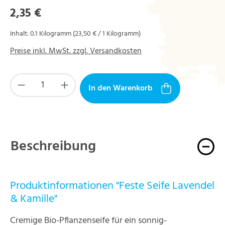
Regulärer Preis:
2,35 €
Inhalt:
0.1 Kilogramm
(23,50 € / 1 Kilogramm)
Preise inkl. MwSt. zzgl. Versandkosten
Produkt Anzahl: Gib den gewünschten Wert ein
In den Warenkorb
Beschreibung
Produktinformationen "Feste Seife Lavendel
& Kamille"
Cremige Bio-Pflanzenseife für ein sonnig-