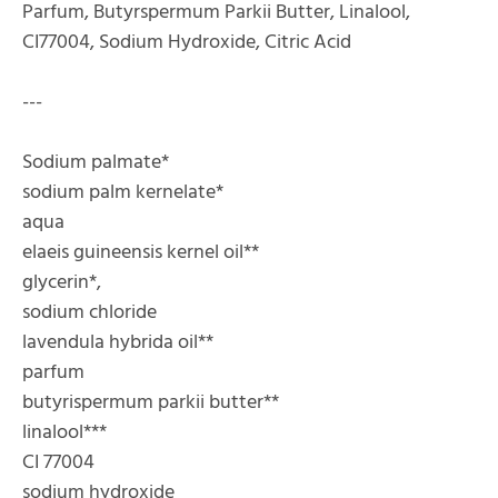
Parfum, Butyrspermum Parkii Butter, Linalool,
CI77004, Sodium Hydroxide, Citric Acid
---
Sodium palmate*
sodium palm kernelate*
aqua
elaeis guineensis kernel oil**
glycerin*,
sodium chloride
lavendula hybrida oil**
parfum
butyrispermum parkii butter**
linalool***
CI 77004
sodium hydroxide