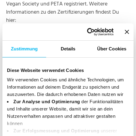
Vegan Society und PETA registriert. Weitere
Informationen zu den Zertifizierungen findest Du
hier:
Zustimmung
Details
Über Cookies
Diese Webseite verwendet Cookies
Sauberer Inhalt
Wir verwenden Cookies und ähnliche Technologien, um
98% der Inhaltsstoffe landwirtschaftlichen Ursprungs
Informationen auf deinem Endgerät zu speichern und
auszuwerten. Die dadurch erhobenen Daten nutzen wir
sind aus Bio-Anbau. Biologisch abbaubar. Frei von
Zur Analyse und Optimierung
der Funktionalitäten
synthetischen Farb-, Konservierungs- und
und Inhalte unserer Website, damit wir sie an dein
Duftstoffen. Ohne Erdölchemie und ohne Gentechnik.
Nutzerverhalten anpassen und attraktiver gestalten
Ohne Enzyme und ohne Mikroplastik.
können
Zur Erfolgsmessung und Optimierung
unserer