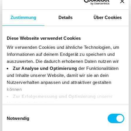
* Hergestellt mit Bio-Inhaltsstoffen.
Weiterführende Informationen zur INCI findest Du
Zustimmung
Details
Über Cookies
unter: www.haut.de/service/inci
Diese Webseite verwendet Cookies
Zertifikate
Wir verwenden Cookies und ähnliche Technologien, um
Informationen auf deinem Endgerät zu speichern und
Das Produkt ist zertifiziert nach den Richtlinien von
auszuwerten. Die dadurch erhobenen Daten nutzen wir
NCP und ist bei der Vegan Society sowie PETA
Zur Analyse und Optimierung
der Funktionalitäten
registriert. Weitere Informationen zu den
und Inhalte unserer Website, damit wir sie an dein
Zertifizierungen findest Du hier:
Nutzerverhalten anpassen und attraktiver gestalten
können
Zur Erfolgsmessung und Optimierung
unserer
Marketingmaßnahmen.
Deine Daten können dabei an Drittanbieter weitergegeben
Einwilligungsauswahl
werden. Einige dieser Anbieter haben ihren Sitz
Notwendig
außerhalb des Europäischen Wirtschaftsraums (z. B. in