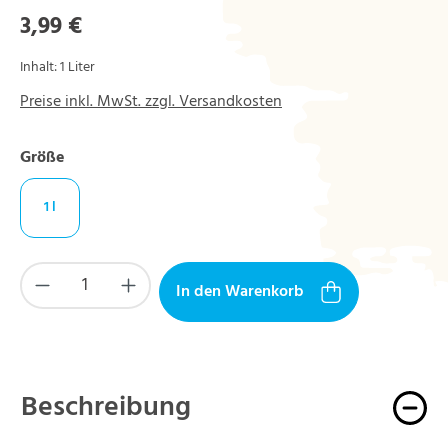
Regulärer Preis:
3,99 €
Inhalt:
1 Liter
Preise inkl. MwSt. zzgl. Versandkosten
auswählen
Größe
1 l
Produkt Anzahl: Gib den gewünschten Wert ein
In den Warenkorb
Beschreibung