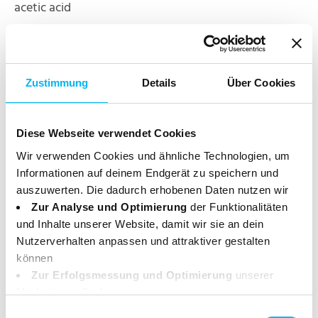
acetic acid
Zustimmung
Details
Über Cookies
* Hergestellt mit Bio-Inhaltsstoffen.
Enthält Citral. Kann allergische Reaktionen
hervorrufen.
Diese Webseite verwendet Cookies
Weiterführende Informationen zur INCI findest Du
Wir verwenden Cookies und ähnliche Technologien, um
unter: www.haut.de/service/inci
Informationen auf deinem Endgerät zu speichern und
auszuwerten. Die dadurch erhobenen Daten nutzen wir
Zur Analyse und Optimierung
der Funktionalitäten
Zertifikate
und Inhalte unserer Website, damit wir sie an dein
Nutzerverhalten anpassen und attraktiver gestalten
Das Produkt ist zertifiziert nach den Richtlinien von
können
NCP und ist bei der Vegan Society sowie PETA
Zur Erfolgsmessung und Optimierung
unserer
registriert. Weitere Informationen zu den
Marketingmaßnahmen.
Zertifizierungen findest Du hier:
Deine Daten können dabei an Drittanbieter weitergegeben
Einwilligungsauswahl