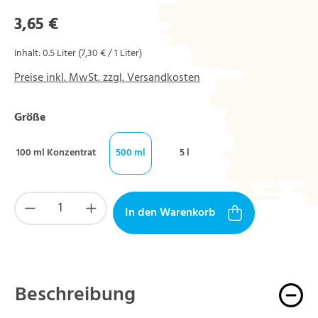
Regulärer Preis:
3,65 €
Inhalt:
0.5 Liter
(7,30 € / 1 Liter)
Preise inkl. MwSt. zzgl. Versandkosten
auswählen
Größe
100 ml Konzentrat
500 ml
5 l
Produkt Anzahl: Gib den gewünschten Wert ein
In den Warenkorb
Beschreibung