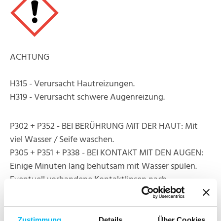
ACHTUNG
H315 - Verursacht Hautreizungen.
H319 - Verursacht schwere Augenreizung.
P302 + P352 - BEI BERÜHRUNG MIT DER HAUT: Mit
viel Wasser / Seife waschen.
P305 + P351 + P338 - BEI KONTAKT MIT DEN AUGEN:
Einige Minuten lang behutsam mit Wasser spülen.
Eventuell vorhandene Kontaktlinsen nach
Möglichkeit entfernen. Weiter spülen.
P301 + P312 - BEI VERSCHLUCKEN: Bei Unwohlsein
GIFTINFORMATIONSZENTRUM / Arzt / 0511 19240
Zustimmung
Details
Über Cookies