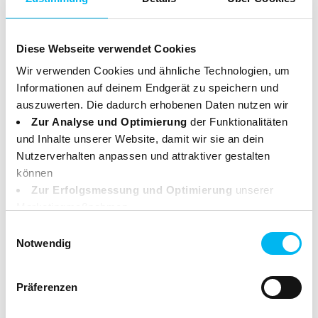
anrufen.
P102 - Darf nicht in die Hände von Kindern gelangen.
Diese Webseite verwendet Cookies
P501 - Inhalt / Behälter gemäß lokalen/regionalen
Vorschriften der Entsorgung zuführen.
Wir verwenden Cookies und ähnliche Technologien, um
Informationen auf deinem Endgerät zu speichern und
auszuwerten. Die dadurch erhobenen Daten nutzen wir
UFI: AQD2-H08D-p00X-AMG0
Zur Analyse und Optimierung
der Funktionalitäten
und Inhalte unserer Website, damit wir sie an dein
Sicherheitsdatenblatt
Nutzerverhalten anpassen und attraktiver gestalten
können
Zur Erfolgsmessung und Optimierung
unserer
Zusammensetzung
Marketingmaßnahmen.
Deine Daten können dabei an Drittanbieter weitergegeben
Einwilligungsauswahl
>30% Soda, Pflanzenseife
werden. Einige dieser Anbieter haben ihren Sitz
Notwendig
5-15% Kaliumchlorid, Trinatriumcitrat
außerhalb des Europäischen Wirtschaftsraums (z. B. in
<5% Natriummetasilikat
den USA). In diesen Fällen sorgen wir durch geeignete
Präferenzen
Garantien für einen angemessenen Schutz deiner Daten.
Weitere Infos dazu findest du in unserer