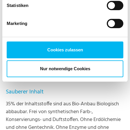
Zertifikate
Datenschutzerklärung
. Du kannst deine Einwilligung
Statistiken
jederzeit widerrufen. Nutze dafür den Button, den du am
Das Produkt ist zertifiziert nach den Richtlinien von
unteren linken Rand unserer Website findest.
NCP und ist bei der Vegan Society sowie PETA
Marketing
registriert. Weitere Informationen zu den
Zertifizierungen findest Du hier:
Cookies zulassen
Nur notwendige Cookies
Sauberer Inhalt
35% der Inhaltsstoffe sind aus Bio-Anbau Biologisch
abbaubar. Frei von synthetischen Farb-,
Konservierungs- und Duftstoffen. Ohne Erdölchemie
und ohne Gentechnik. Ohne Enzyme und ohne