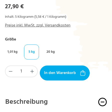
Regulärer Preis:
27,90 €
Inhalt:
5 Kilogramm
(5,58 € / 1 Kilogramm)
Preise inkl. MwSt. zzgl. Versandkosten
auswählen
Größe
1,01 kg
5 kg
20 kg
Produkt Anzahl: Gib den gewünschten Wert ein
In den Warenkorb
Beschreibung