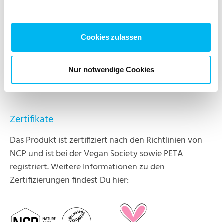
Cookies zulassen
*hergestellt mit Bio-Inhaltsstoffen
Weiterführende Informationen zur INCI findest Du
Nur notwendige Cookies
unter: www.haut.de/service/inci
Zertifikate
Das Produkt ist zertifiziert nach den Richtlinien von
NCP und ist bei der Vegan Society sowie PETA
registriert. Weitere Informationen zu den
Zertifizierungen findest Du hier: