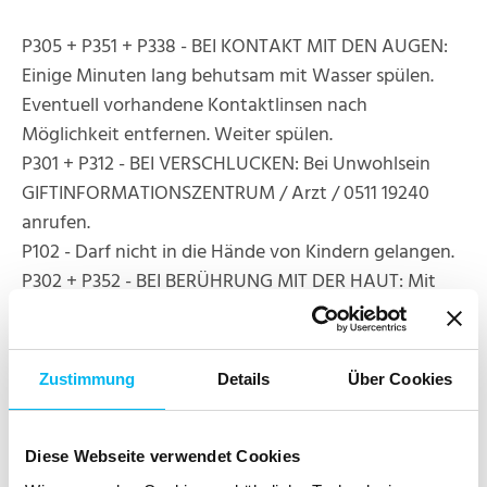
P305 + P351 + P338 - BEI KONTAKT MIT DEN AUGEN:
Einige Minuten lang behutsam mit Wasser spülen.
Eventuell vorhandene Kontaktlinsen nach
Möglichkeit entfernen. Weiter spülen.
P301 + P312 - BEI VERSCHLUCKEN: Bei Unwohlsein
GIFTINFORMATIONSZENTRUM / Arzt / 0511 19240
anrufen.
P102 - Darf nicht in die Hände von Kindern gelangen.
P302 + P352 - BEI BERÜHRUNG MIT DER HAUT: Mit
viel Wasser / Seife waschen.
P501 - Inhalt / Behälter gemäß lokalen/regionalen
Vorschriften der Entsorgung zuführen zuführen.
Zustimmung
Details
Über Cookies
UFI: XMD2-00K0-D00F-P8VX
Diese Webseite verwendet Cookies