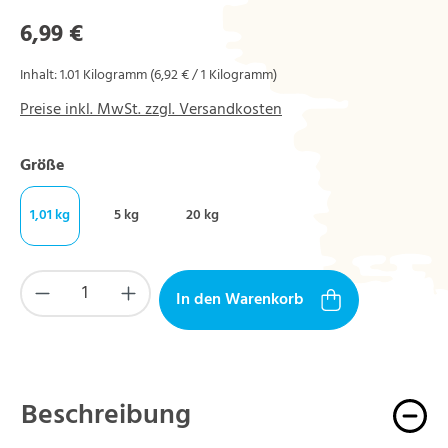
Regulärer Preis:
6,99 €
Inhalt:
1.01 Kilogramm
(6,92 € / 1 Kilogramm)
Preise inkl. MwSt. zzgl. Versandkosten
auswählen
Größe
1,01 kg
5 kg
20 kg
Produkt Anzahl: Gib den gewünschten Wert ein
In den Warenkorb
Beschreibung