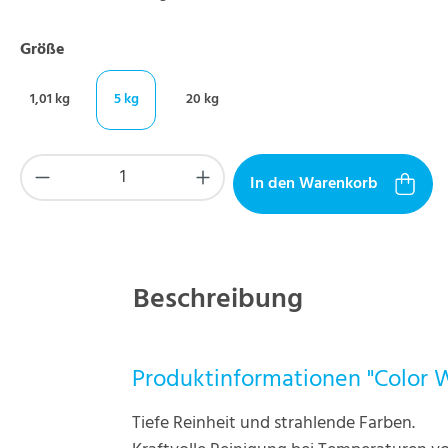
auswählen
Größe
1,01 kg
5 kg
20 kg
Produkt Anzahl: Gib den gewünschten Wer
In den Warenkorb
Beschreibung
Produktinformationen "Color 
Tiefe Reinheit und strahlende Farben.