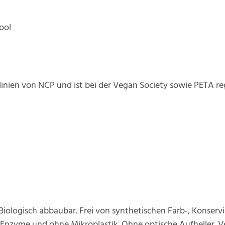
ool
htlinien von NCP und ist bei der Vegan Society sowie PETA re
 Biologisch abbaubar. Frei von synthetischen Farb-, Konser
nzyme und ohne Mikroplastik. Ohne optische Aufheller. V