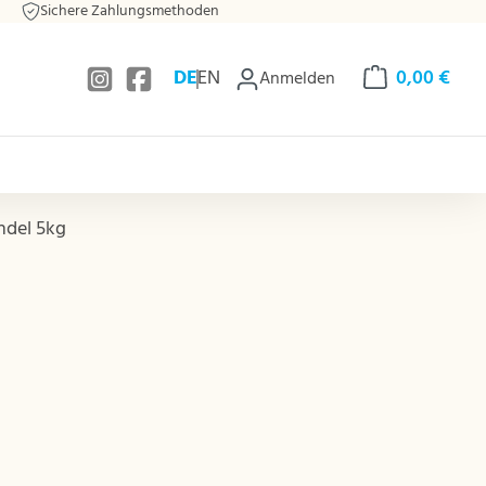
Sichere Zahlungsmethoden
DE
EN
0,00 €
Anmelden
Warenkorb enthä