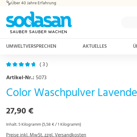
Über 40 Jahre Erfahrung
m Hauptinhalt springen
Zur Suche springen
Zur Hauptnavigation springen
UMWELTVERSPRECHEN
AKTUELLES
Ü
( 3 )
Durchschnittliche Bewertung von 4.67 von 5 Sternen
Artikel-Nr.:
5073
Color Waschpulver Lavende
Regulärer Preis:
27,90 €
Inhalt:
5 Kilogramm
(5,58 € / 1 Kilogramm)
Preise inkl. MwSt. zzgl. Versandkosten