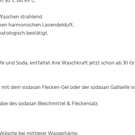
n 30°C bis 95°C.
Waschen strahlend.
inen harmonischen Lavendelduft.
matologisch bestätigt.
fe und Soda, entfaltet ihre Waschkraft jetzt schon ab 30 Gra
 mit dem sodasan Flecken-Gel oder der sodasan Gallseife v
be des sodasan Bleichmittel & Fleckensalz.
Wäsche bei mittlerer Wasserhärte: