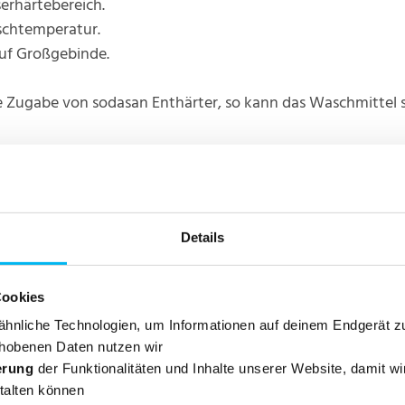
rhärtebereich.
schtemperatur.
uf Großgebinde.
 Zugabe von sodasan Enthärter, so kann das Waschmittel sei
ann angefordert werden unter: info@sodasan.com
Details
Cookies
hnliche Technologien, um Informationen auf deinem Endgerät z
hobenen Daten nutzen wir
erung
der Funktionalitäten und Inhalte unserer Website, damit wi
talten können