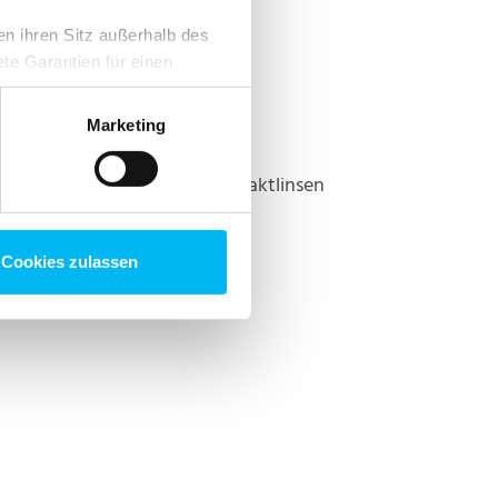
en ihren Sitz außerhalb des
te Garantien für einen
rklärung
. Du kannst deine
erer Website findest.
nrufen.
Marketing
. Eventuell vorhandene Kontaktlinsen
Cookies zulassen