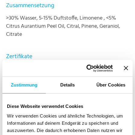
Zusammensetzung
>30% Wasser, 5-15% Duftstoffe, Limonene , <5%
Citrus Aurantium Peel Oil, Citral, Pinene, Geraniol,
Citrate
Zertifikate
Das Produkt ist zertifiziert nach den Richtlinien von
NCP und ist bei der Vegan Society sowie PETA
registriert. Weitere Informationen zu den
Zustimmung
Details
Über Cookies
Zertifizierungen findest Du hier:
Diese Webseite verwendet Cookies
Wir verwenden Cookies und ähnliche Technologien, um
Informationen auf deinem Endgerät zu speichern und
auszuwerten. Die dadurch erhobenen Daten nutzen wir