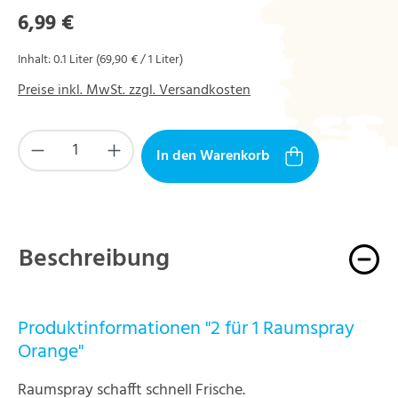
Regulärer Preis:
6,99 €
Inhalt:
0.1 Liter
(69,90 € / 1 Liter)
Preise inkl. MwSt. zzgl. Versandkosten
Produkt Anzahl: Gib den gewünschten Wert ein
In den Warenkorb
Beschreibung
Produktinformationen "2 für 1 Raumspray
Orange"
Raumspray schafft schnell Frische.