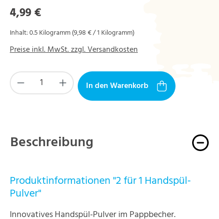
Regulärer Preis:
4,99 €
Inhalt:
0.5 Kilogramm
(9,98 € / 1 Kilogramm)
Preise inkl. MwSt. zzgl. Versandkosten
Produkt Anzahl: Gib den gewünschten Wert ein
In den Warenkorb
Beschreibung
Produktinformationen "2 für 1 Handspül-
Pulver"
Innovatives Handspül-Pulver im Pappbecher.